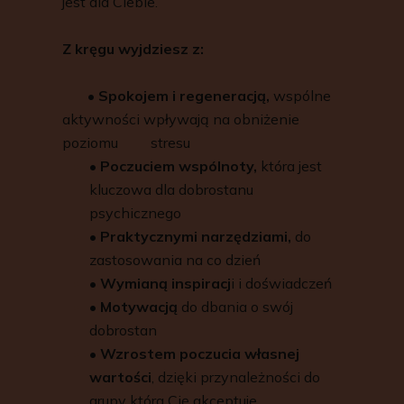
jest dla Ciebie.
Z kręgu wyjdziesz z:
•
Spokojem i regeneracją,
wspólne
aktywności wpływają na obniżenie
poziomu stresu
•
Poczuciem wspólnoty,
która jest
kluczowa dla dobrostanu
psychicznego
•
Praktycznymi narzędziami,
do
zastosowania na co dzień
•
Wymianą inspiracj
i i doświadczeń
•
Motywacją
do dbania o swój
dobrostan
•
Wzrostem poczucia własnej
wartości
, dzięki przynależności do
grupy która Cię akceptuje