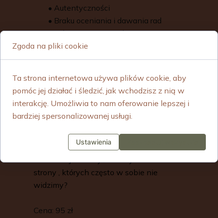
•
Autentyczności
•
Braku oceniania i dawania rad
•
Mówienie z perspektywy „ja”
Zgoda na pliki cookie
•
Dobrowolności wypowiedzi
•
Równości głosu i czasu
Ta strona internetowa używa plików cookie, aby
Gdzie: Poruszenie Joga, ul. Norwida
pomóc jej działać i śledzić, jak wchodzisz z nią w
22/4 Wrocław
interakcję. Umożliwia to nam oferowanie lepszej i
Kiedy: Niedziela 18:00-20:30
bardziej spersonalizowanej usługi.
Najbliższy termin i temat Slow Kręgu
Ustawienia
Zaakceptuj wszystkie
Kobiet o dobrostanie:
14.06.26
Jak odkryć talenty i mocne
strony , których często w sobie nie
widzimy?
Cena: 95 zł