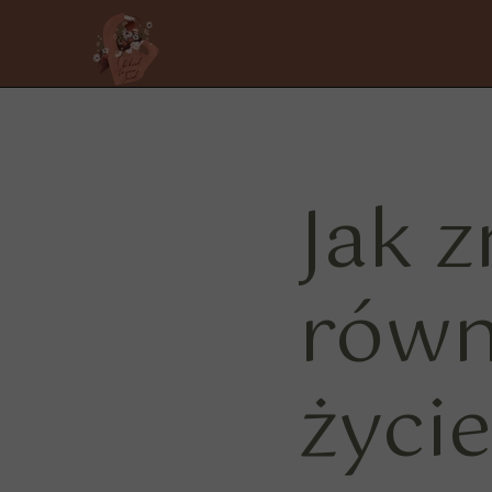
Jak z
równ
życi