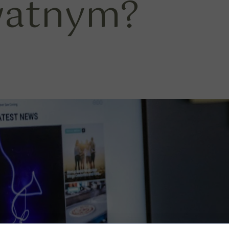
watnym?