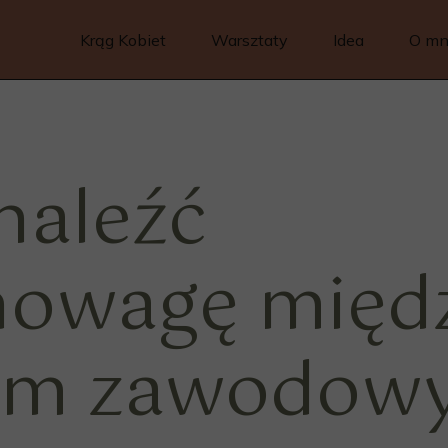
Krąg Kobiet
Warsztaty
Idea
O mn
naleźć
owagę międ
em zawodow