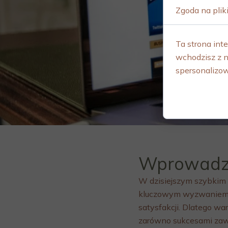
Zgoda na plik
Ta strona inte
wchodzisz z n
spersonalizow
Wprowadze
W dzisiejszym szybkim ś
kluczowym wyzwaniem. W
satysfakcji. Dlatego wa
zarówno sukcesami zawo