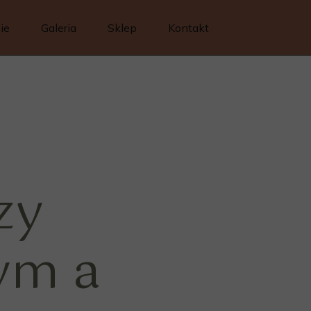
ie
Galeria
Sklep
Kontakt
zy
ym a