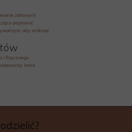
ieranie zdrowych
acząco poprawić
prywatnym, aby uniknąć
któw
i fizycznego.
undamenty, które
odzielić?