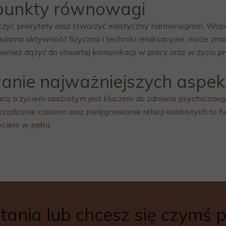
punkty równowagi
zyć priorytety oraz stworzyć elastyczny harmonogram. Wsp
gularna aktywność fizyczna i techniki relaksacyjne, może zn
wnież dążyć do otwartej komunikacji w pracy oraz w życiu 
nie najważniejszych aspe
 a życiem osobistym jest kluczem do zdrowia psychicznego 
rządzanie czasem oraz pielęgnowanie relacji osobistych to f
yciem w pełni.
ania lub chcesz się czymś p