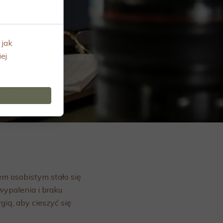
 jak
ej
uj wszystkie
em osobistym stało się
ypalenia i braku
gią, aby cieszyć się