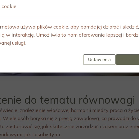
i cookie
rnetowa używa plików cookie, aby pomóc jej działać i śledzić,
ią w interakcję. Umożliwia to nam oferowanie lepszej i bardzi
anej usługi.
Ustawienia
Zaakcept
nie do tematu równowagi
wiecie, znalezienie właściwej harmonii między pracą a życi
iele osób boryka się z presją zawodową, co prowadzi do w
rto zastanowić się, jak skutecznie zarządzać czasem oraz ener
dowymi, jak i osobistymi.